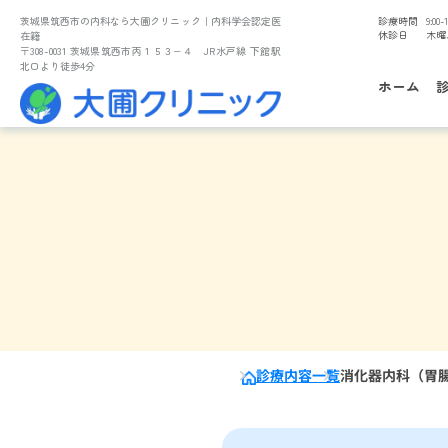
茨城県筑西市の内科なら大圃クリニック
｜内科学会認定医
診療時間
9:00-1
休診日
木曜
在籍
〒308-0031 茨城県筑西市丙１５３−４ JR水戸線 下館駅
北口より徒歩4分
ホーム
診療内容一覧
消化器内科（胃