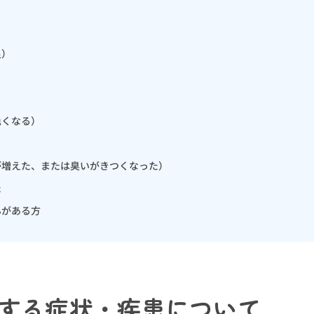
良）
色くなる）
が増えた、または臭いがきつくなった）
た
んがある方
する症状・疾患について