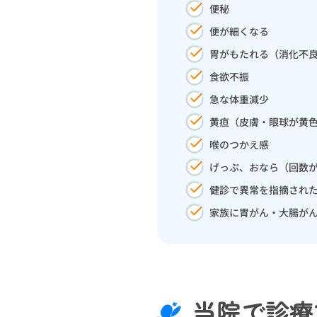
便秘
便が細くなる
胃がもたれる（消化不
食欲不振
急な体重減少
黄疸（皮膚・眼球が黄
喉のつかえ感
げっぷ、おなら（回数
健診で異常を指摘され
家族に胃がん・大腸が
当院で診療