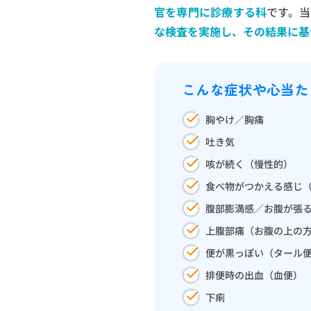
官を専門に診療する科
です。
な検査を実施し、その結果に基
こんな症状や心当た
胸やけ／胸痛
吐き気
咳が続く（慢性的）
食べ物がつかえる感じ
腹部膨満感／お腹が張
上腹部痛（お腹の上の
便が黒っぽい（タール
排便時の出血（血便）
下痢