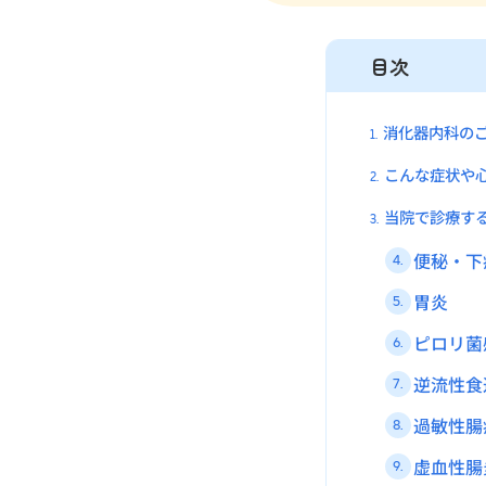
目次
消化器内科の
1.
こんな症状や
2.
当院で診療す
3.
便秘・下
4.
胃炎
5.
ピロリ菌
6.
逆流性食
7.
過敏性腸
8.
虚血性腸
9.