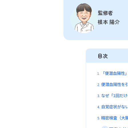
監修者
根本 陽介
目次
「便潜血陽性
1.
便潜血陽性を
2.
なぜ「1回だ
3.
自覚症状がな
4.
精密検査（大
5.