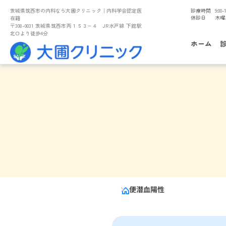
茨城県筑西市の内科なら大圃クリニック
｜内科学会認定医
診療時間
9:00-1
休診日
木曜
在籍
〒308-0031 茨城県筑西市丙１５３−４ JR水戸線 下館駅
北口より徒歩4分
ホーム
便潜血陽性