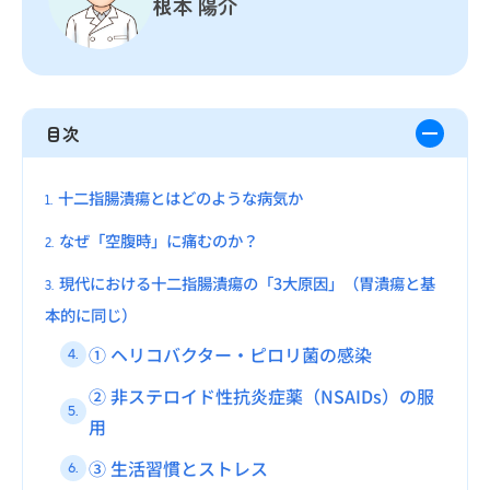
根本 陽介
目次
十二指腸潰瘍とはどのような病気か
1.
なぜ「空腹時」に痛むのか？
2.
現代における十二指腸潰瘍の「3大原因」（胃潰瘍と基
3.
本的に同じ）
① ヘリコバクター・ピロリ菌の感染
4.
② 非ステロイド性抗炎症薬（NSAIDs）の服
5.
用
③ 生活習慣とストレス
6.