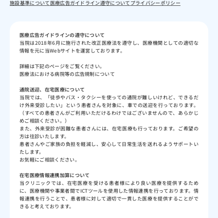
施設基準について
医療広告ガイドライン遵守について
プライバシーポリシー
医療広告ガイドラインの遵守について
当院は2018年6月に施行された改正医療法を遵守し、医療機関としての適切な
情報を元に当Webサイトを運営しております。
詳細は下記のページをご覧ください。
医療法における病院等の広告規制について
通院送迎、在宅医療について
当院では、「徒歩やバス・タクシーを使っての通院が難しいけれど、できるだ
け外来受診したい」という患者さんを対象に、車での送迎を行っております。
（すべての患者さんがご利用いただけるわけではございませんので、あらかじ
めご相談ください。）
また、外来受診が困難な患者さんには、在宅医療も行っております。ご希望の
方は往診いたします。
患者さんやご家族の負担を軽減し、安心して日常生活を送れるようサポートい
たします。
お気軽にご相談ください。
在宅医療情報連携加算について
当クリニックでは、在宅医療を受ける患者様により良い医療を提供するため
に、医療機関や事業者間でICTツールを使用した情報連携を行っております。情
報連携を行うことで、患者様に対して適切で一貫した医療を提供することがで
きると考えております。