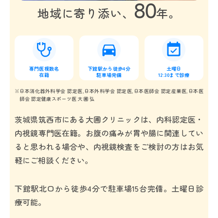
80
地域に寄り添い、
年。
専門医複数名
下館駅から徒歩4分
土曜日
在籍
駐車場完備
12:30まで診療
日本消化器外科学会 認定医,日本外科学会 認定医,日本医師会 認定産業医,日本医
師会 認定健康スポーツ医 大圃 弘
茨城県筑西市にある大圃クリニックは、内科認定医・
内視鏡専門医在籍。お腹の痛みが胃や腸に関連してい
ると思われる場合や、内視鏡検査をご検討の方はお気
軽にご相談ください。
下館駅北口から徒歩4分で駐車場15台完備。土曜日診
療可能。