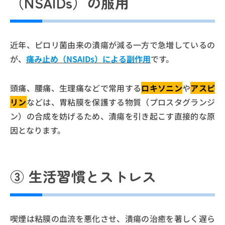
（NSAIDs）の服用
近年、ピロリ菌由来の潰瘍が減る一方で急増しているの
が、
痛み止め（NSAIDs）による副作用
です。
頭痛、腰痛、生理痛などで常用する
ロキソニン
や
アスピ
リン
などは、胃粘膜を保護する物質（プロスタグランジ
ン）の合成を妨げるため、潰瘍を引き起こす直接的な原
因となります。
③ 生活習慣とストレス
喫煙は粘膜の血流を悪化させ、潰瘍の治癒を著しく遅ら