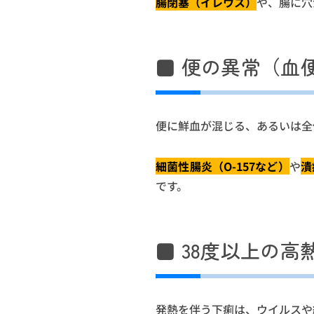
腸閉塞（イレウス）
や、腸に穴
■ 便の異常（血
便に鮮血が混じる、あるいは全
細菌性腸炎（O-157など）
や
潰
です。
■ 38度以上の高
発熱を伴う下痢は、ウイルスや