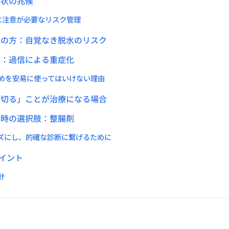
症状の兆候
に注意が必要なリスク管理
者の方：自覚なき脱水のリスク
層：過信による重症化
めを安易に使ってはいけない理由
し切る」ことが治療になる場合
た時の選択肢：整腸剤
ズにし、的確な診断に繋げるために
イント
針