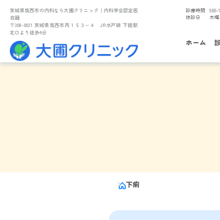
茨城県筑西市の内科なら大圃クリニック
｜内科学会認定医
診療時間
9:00-1
休診日
木曜
在籍
〒308-0031 茨城県筑西市丙１５３−４ JR水戸線 下館駅
北口より徒歩4分
ホーム
下痢