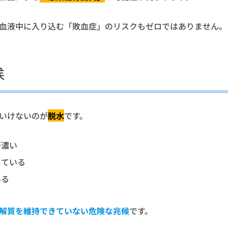
血液中に入り込む「敗血症」のリスクもゼロではありません。
候
いけないのが
脱水
です。
が濃い
している
ある
解質を維持できていない危険な兆候
です。