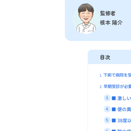
監修者
根本 陽介
目次
下痢で病院を
1.
早期受診が必
2.
■ 激し
3.
■ 便の
4.
■ 38
5.