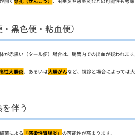
が開く
穿孔（せんこう）
、虫垂炎や憩室炎などの可能性も考慮
便・黒色便・粘血便）
体が赤黒い（タール便）場合は、腸管内での出血が疑われます
瘍性大腸炎
、あるいは
大腸がん
など、視診と場合によっては
熱を伴う
細菌による
「感染性胃腸炎」
の可能性が高まります。