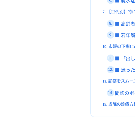
■ 脱水
6.
【世代別】特
7.
■ 高齢
8.
■ 若年
9.
市販の下痢止
10.
■ 「出
11.
■ 迷っ
12.
診察をスムー
13.
問診のポ
14.
当院の診療方
15.